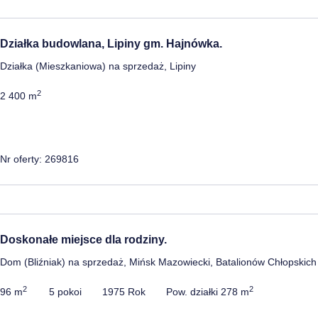
Działka budowlana, Lipiny gm. Hajnówka.
Działka (Mieszkaniowa) na sprzedaż, Lipiny
2
2 400 m
Nr oferty: 269816
Doskonałe miejsce dla rodziny.
Dom (Bliźniak) na sprzedaż, Mińsk Mazowiecki, Batalionów Chłopskich
2
2
96 m
5 pokoi
1975 Rok
Pow. działki 278 m