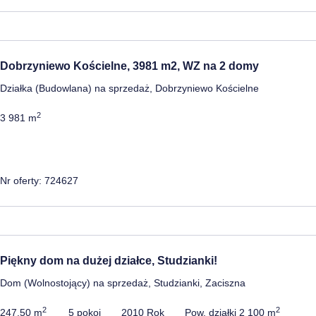
Dobrzyniewo Kościelne, 3981 m2, WZ na 2 domy
Działka (Budowlana) na sprzedaż, Dobrzyniewo Kościelne
2
3 981 m
Nr oferty: 724627
Piękny dom na dużej działce, Studzianki!
Dom (Wolnostojący) na sprzedaż, Studzianki, Zaciszna
2
2
247,50 m
5 pokoi
2010 Rok
Pow. działki 2 100 m