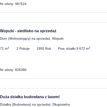
Nr oferty: 987524
Wojszki - siedlisko na sprzedaż
Dom (Wolnostojący) na sprzedaż, Wojszki
2
2
71 m
2 Pokoje
1950 Rok
Pow. działki 9 672 m
Nr oferty: 826380
Duża działka budowlana z lasem!
Działka (Budowlana) na sprzedaż, Długosielce