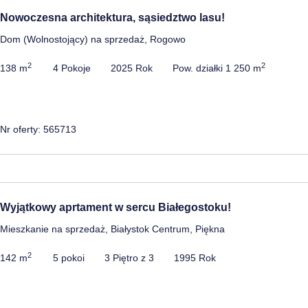
Nowoczesna architektura, sąsiedztwo lasu!
Dom (Wolnostojący) na sprzedaż, Rogowo
2
2
138 m
4 Pokoje
2025 Rok
Pow. działki 1 250 m
Nr oferty: 565713
Wyjątkowy aprtament w sercu Białegostoku!
Mieszkanie na sprzedaż, Białystok Centrum, Piękna
2
142 m
5 pokoi
3 Piętro z 3
1995 Rok