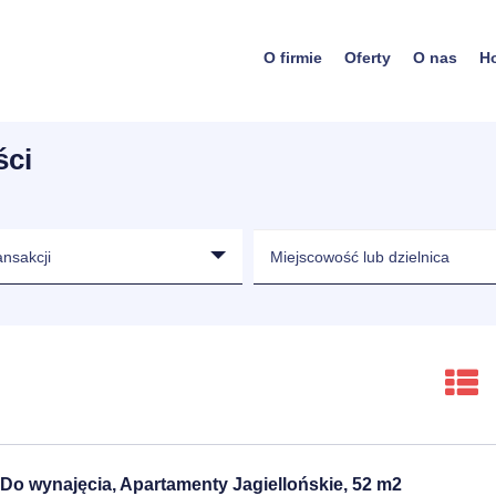
O firmie
Oferty
O nas
H
ści
ansakcji
Do wynajęcia, Apartamenty Jagiellońskie, 52 m2