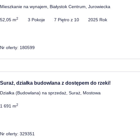
Mieszkanie na wynajem, Białystok Centrum, Jurowiecka
2
52,05 m
3 Pokoje
7 Piętro z 10
2025 Rok
Nr oferty: 180599
Suraż, działka budowlana z dostępem do rzeki!
Działka (Budowlana) na sprzedaż, Suraż, Mostowa
2
1 691 m
Nr oferty: 329351